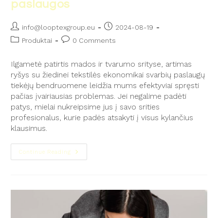
paslaugos
info@looptexgroup.eu
2024-08-19
Produktai
0 Comments
Ilgametė patirtis mados ir tvarumo srityse, artimas
ryšys su žiedinei tekstilės ekonomikai svarbių paslaugų
tiekėjų bendruomene leidžia mums efektyviai spręsti
pačias įvairiausias problemas. Jei negalime padėti
patys, mielai nukreipsime jus į savo srities
profesionalus, kurie padės atsakyti į visus kylančius
klausimus.
Continue Reading