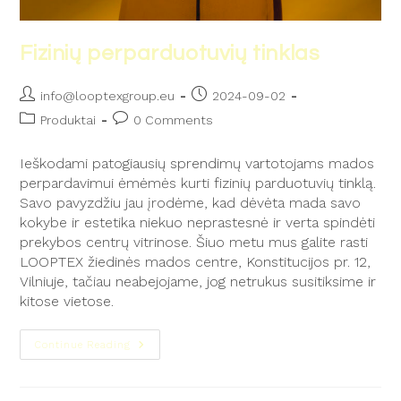
Fizinių perparduotuvių tinklas
info@looptexgroup.eu
2024-09-02
Produktai
0 Comments
Ieškodami patogiausių sprendimų vartotojams mados
perpardavimui ėmėmės kurti fizinių parduotuvių tinklą.
Savo pavyzdžiu jau įrodėme, kad dėvėta mada savo
kokybe ir estetika niekuo neprastesnė ir verta spindėti
prekybos centrų vitrinose. Šiuo metu mus galite rasti
LOOPTEX žiedinės mados centre, Konstitucijos pr. 12,
Vilniuje, tačiau neabejojame, jog netrukus susitiksime ir
kitose vietose.
Continue Reading