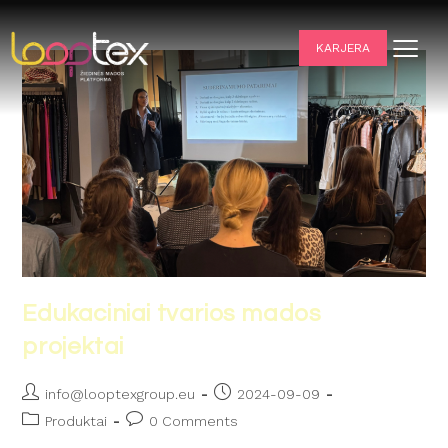
KARJERA
Edukaciniai tvarios mados
projektai
info@looptexgroup.eu
2024-09-09
Produktai
0 Comments