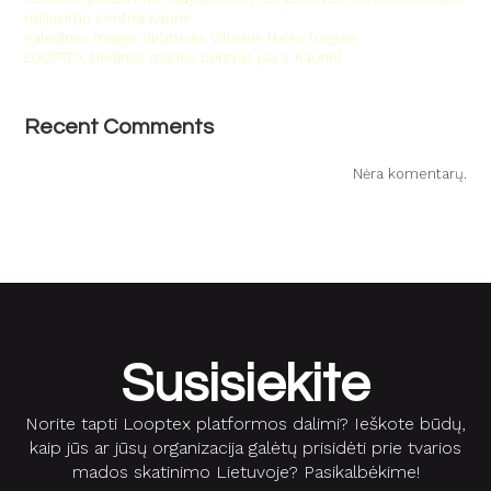
rūšiavimo centrui Kaune
Kalėdinės mugės dirbtuvės Vilniaus Halės turguje
LOOPTEX žiedinės mados centras jau ir Kaune!
Recent Comments
Nėra komentarų.
Susisiekite
Norite tapti Looptex platformos dalimi? Ieškote būdų,
kaip jūs ar jūsų organizacija galėtų prisidėti prie tvarios
mados skatinimo Lietuvoje? Pasikalbėkime!