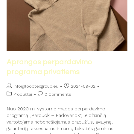
Aprangos perpardavimo
programa privatiems
info@looptexgroup.eu
2024-09-02
Produktai
0 Comments
Nuo 2020 m. vystome mados perpardavimo
programą „Parduok – Padovanok“, leidžiančią
vartotojams nebenešiojamus drabužius, avalynę,
galanteriją, aksesuarus ir namų tekstilės gaminius