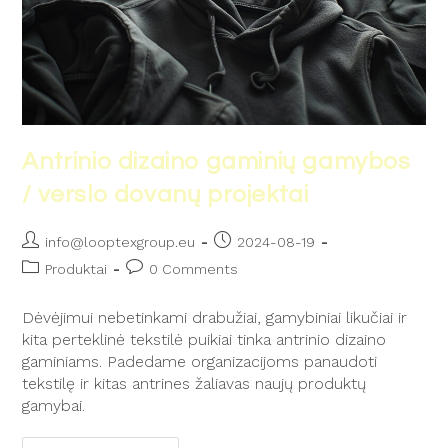
Antrinio dizaino gaminių gamybos
/ verslo dovanų projektai
info@looptexgroup.eu
2024-08-19
Produktai
0 Comments
Dėvėjimui nebetinkami drabužiai, gamybiniai likučiai ir
kita perteklinė tekstilė puikiai tinka antrinio dizaino
gaminiams. Padedame organizacijoms panaudoti
tekstilę ir kitas antrines žaliavas naujų produktų
gamybai.