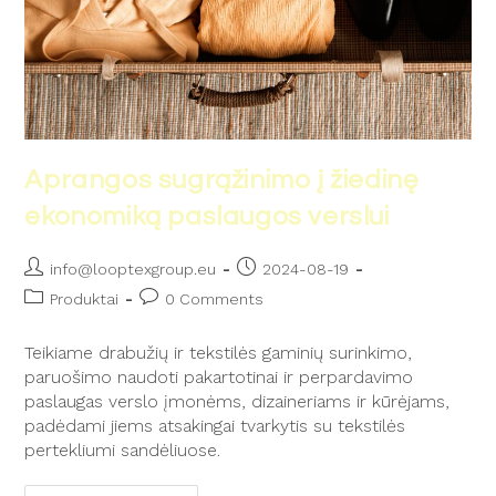
Aprangos sugrąžinimo į žiedinę
ekonomiką paslaugos verslui
info@looptexgroup.eu
2024-08-19
Produktai
0 Comments
Teikiame drabužių ir tekstilės gaminių surinkimo,
paruošimo naudoti pakartotinai ir perpardavimo
paslaugas verslo įmonėms, dizaineriams ir kūrėjams,
padėdami jiems atsakingai tvarkytis su tekstilės
pertekliumi sandėliuose.