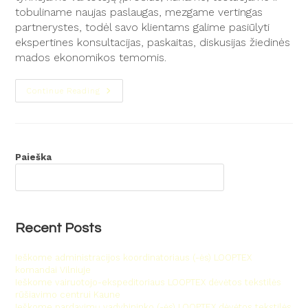
tobuliname naujas paslaugas, mezgame vertingas
partnerystes, todėl savo klientams galime pasiūlyti
ekspertines konsultacijas, paskaitas, diskusijas žiedinės
mados ekonomikos temomis.
Continue Reading
Paieška
PAIEŠKA
Recent Posts
Ieškome administracijos koordinatoriaus (-ės) LOOPTEX
komandai Vilniuje
Ieškome vairuotojo-ekspeditoriaus LOOPTEX dėvėtos tekstilės
rūšiavimo centrui Kaune
Ieškome pardavimų vadybininko (-ės) LOOPTEX dėvėtos tekstilės