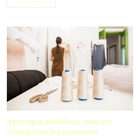
Continue Reading
Aprangos priežiūros, taisymo,
atnaujinimo ir perdarymo