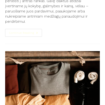
perleisti į antras rankas. Gavę daiktus atidžiai
įvertiname jų kokybę, galimybes ir kainą, vėliau –
paruošiame juos pardavimui, paaukojame arba
nukreipiame antriniam medžiagų panaudojimui ir
perdirbimui.
Continue Reading