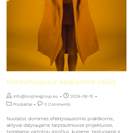
Konsultacijos ir ekspertinė veikla
info@looptexgroup.eu
2024-08-15
Produktai
0 Comments
Nuolatos domimės efektyviausiomis praktikomis,
aktyviai dalyvaujame tarptautiniuose projektuose,
tyrinėjame vartotojų įpročius, kuriame, testuojame ir