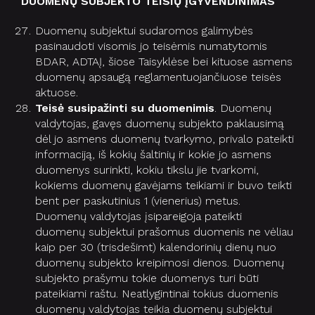
DUOMENŲ SUBJEKTO TEISIŲ ĮGYVENDINIMAS
Duomenų subjektui sudaromos galimybės
pasinaudoti visomis jo teisėmis numatytomis
BDAR, ADTAĮ, šiose Taisyklėse bei kituose asmens
duomenų apsaugą reglamentuojančiuose teisės
aktuose.
Teisė susipažinti su duomenimis
. Duomenų
valdytojas, gavęs duomenų subjekto paklausimą
dėl jo asmens duomenų tvarkymo, privalo pateikti
informaciją, iš kokių šaltinių ir kokie jo asmens
duomenys surinkti, kokiu tikslu jie tvarkomi,
kokiems duomenų gavėjams teikiami ir buvo teikti
bent per paskutinius 1 (vienerius) metus.
Duomenų valdytojas įsipareigoja pateikti
duomenų subjektui prašomus duomenis ne vėliau
kaip per 30 (trisdešimt) kalendorinių dienų nuo
duomenų subjekto kreipimosi dienos. Duomenų
subjekto prašymu tokie duomenys turi būti
pateikiami raštu. Neatlygintinai tokius duomenis
duomenų valdytojas teikia duomenų subjektui