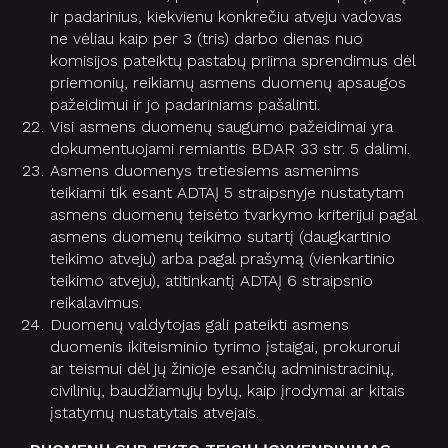
ir padarinius, kiekvienu konkrečiu atveju vadovas
ne vėliau kaip per 3 (tris) darbo dienas nuo
komisijos pateiktų pastabų priima sprendimus dėl
priemonių, reikiamų asmens duomenų apsaugos
pažeidimui ir jo padariniams pašalinti.
Visi asmens duomenų saugumo pažeidimai yra
dokumentuojami remiantis BDAR 33 str. 5 dalimi.
Asmens duomenys tretiesiems asmenims
teikiami tik esant ADTAĮ 5 straipsnyje nustatytam
asmens duomenų teisėto tvarkymo kriterijui pagal
asmens duomenų teikimo sutartį (daugkartinio
teikimo atveju) arba pagal prašymą (vienkartinio
teikimo atveju), atitinkantį ADTAĮ 6 straipsnio
reikalavimus.
Duomenų valdytojas gali pateikti asmens
duomenis ikiteisminio tyrimo įstaigai, prokurorui
ar teismui dėl jų žinioje esančių administracinių,
civilinių, baudžiamųjų bylų, kaip įrodymai ar kitais
įstatymų nustatytais atvejais.