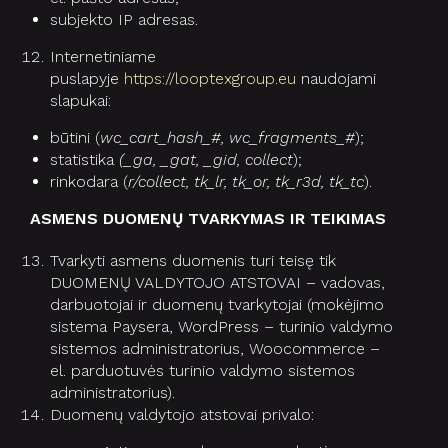
subjekto IP adresas.
Internetiniame
puslapyje
https://looptexgroup.eu
naudojami
slapukai:
būtini (
wc_cart_hash_#, wc_fragments_#
);
statistika
(_ga, _gat, _gid, collect
);
rinkodara (
r/collect, tk_lr, tk_or, tk_r3d, tk_tc
).
ASMENS DUOMENŲ TVARKYMAS IR TEIKIMAS
Tvarkyti asmens duomenis turi teisę tik
DUOMENŲ VALDYTOJO ATSTOVAI – vadovas,
darbuotojai ir duomenų tvarkytojai (mokėjimo
sistema Paysera, WordPress – turinio valdymo
sistemos administratorius, Woocommerce –
el. parduotuvės turinio valdymo sistemos
administratorius).
Duomenų valdytojo atstovai privalo: