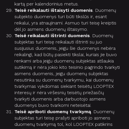
kartą per kalendorinius metus.
Teisė reikalauti ištaisyti duomenis
. Duomenų
subjekto duomenys turi būti tikslūs ir, esant
reikalui, yra atnaujinami. Asmuo turi teisę kreiptis
dėl jo asmens duomenų ištaisymo.
Teisė reikalauti ištrinti duomenis
. Duomenų
subjektas turi teisę reikalauti ištrinti su juo
susijusius duomenis, jeigu šie duomenys nebėra
reikalingi, kad būtų pasiekti tikslai, kuriais jie buvo
renkami arba jeigu duomenų subjektas atšaukia
sutikimą ir nėra jokio kito teisinio pagrindo tvarkyti
asmens duomenis, jeigu duomenų subjektas
nesutinka su duomenų tvarkymu, kai duomenų
tvarkymas vykdomas siekiant teisėtų LOOPTEX
interesų ir nėra viršesnių teisėtų priežasčių
tvarkyti duomenis arba darbuotojo asmens
duomenys buvo tvarkomi neteisėtai.
Teisė apriboti duomenų tvarkymą
. Duomenų
subjektas turi teisę prašyti apriboti jo asmens
duomenų tvarkymą tol, kol LOOPTEX patikrins