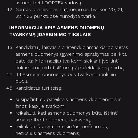
asmenį bei LOOPTEX vadovą.
Gautas pranešimas nagrinėjamas Tvarkos 20, 21,
22 ir 23 punktuose nurodyta tvarka.
INFORMACIJA APIE ASMENS DUOMENŲ
TVARKYMĄ ĮDARBINIMO TIKSLAIS
Kandidatų į laisvas / pretenduojamas darbo vietas
asmens duomenys (gyvenimo aprašymas bei kita
pateikta informacija) tvarkomi siekiant įvertinti
tinkamumą dirbti siūlomą / pageidaujamą darbą.
44.Asmens duomenys bus tvarkomi rankiniu
būdu.
Kandidatas turi teisę:
susipažinti su pateiktais asmens duomenimis ir
žinoti kaip jie tvarkomi,
reikalauti, kad asmens duomenys būtų ištrinti
arba apriboti duomenų tvarkymą,
reikalauti ištaisyti neteisingus, neišsamius,
netikslius asmens duomenis,