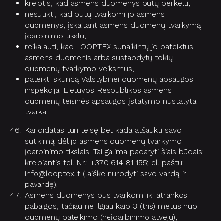
kreiptis, kad asmens duomenys būtų perkelti,
nesutikti, kad būtų tvarkomi jo asmens
duomenys, įskaitant asmens duomenų tvarkymą
įdarbinimo tikslu,
reikalauti, kad LOOPTEX sunaikintų jo pateiktus
asmens duomenis arba sustabdytų tokių
duomenų tvarkymo veiksmus,
pateikti skundą Valstybinei duomenų apsaugos
inspekcijai Lietuvos Respublikos asmens
duomenų teisinės apsaugos įstatymo nustatyta
tvarka.
Kandidatas turi teisę bet kada atšaukti savo
sutikimą dėl jo asmens duomenų tvarkymo
įdarbinimo tikslais. Tai galima padaryti šiais būdais:
kreipiantis tel. Nr.: +370 614 81 155; el. paštu:
info@looptex.lt (laiške nurodyti savo vardą ir
pavardę).
Asmens duomenys bus tvarkomi iki atrankos
pabaigos, tačiau ne ilgiau kaip 3 (tris) metus nuo
duomenų pateikimo (neįdarbinimo atveju),