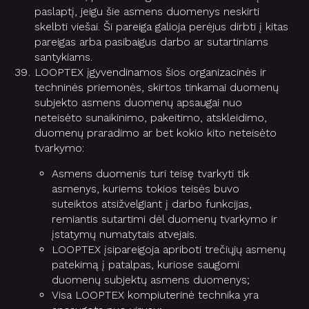
paslaptį, jeigu šie asmens duomenys neskirti
skelbti viešai. Ši pareiga galioja perėjus dirbti į kitas
pareigas arba pasibaigus darbo ar sutartiniams
santykiams.
LOOPTEX įgyvendinamos šios organizacinės ir
techninės priemonės, skirtos tinkamai duomenų
subjekto asmens duomenų apsaugai nuo
neteisėto sunaikinimo, pakeitimo, atskleidimo,
duomenų praradimo ar bet kokio kito neteisėto
tvarkymo:
Asmens duomenis turi teisę tvarkyti tik
asmenys, kuriems tokios teisės buvo
suteiktos atsižvelgiant į darbo funkcijas,
remiantis sutartimi dėl duomenų tvarkymo ir
įstatymų numatytais atvejais.
LOOPTEX įsipareigoja apriboti trečiųjų asmenų
patekimą į patalpas, kuriose saugomi
duomenų subjektų asmens duomenys;
Visa LOOPTEX kompiuterinė technika yra