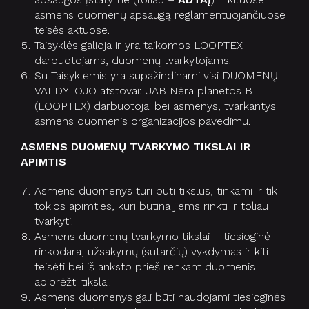
asmens duomenų apsaugą reglamentuojančiuose
teisės aktuose.
Taisyklės galioja ir yra taikomos LOOPTEX
darbuotojams, duomenų tvarkytojams.
Su Taisyklėmis yra supažindinami visi DUOMENŲ
VALDYTOJO atstovai: UAB Nėra planetos B
(LOOPTEX) darbuotojai bei asmenys, tvarkantys
asmens duomenis organizacijos pavedimu.
ASMENS DUOMENŲ TVARKYMO TIKSLAI IR
APIMTIS
Asmens duomenys turi būti tikslūs, tinkami ir tik
tokios apimties, kuri būtina jiems rinkti ir toliau
tvarkyti.
Asmens duomenų tvarkymo tikslai – tiesioginė
rinkodara, užsakymų (sutarčių) vykdymas ir kiti
teisėti bei iš anksto prieš renkant duomenis
apibrėžti tikslai.
Asmens duomenys gali būti naudojami tiesioginės