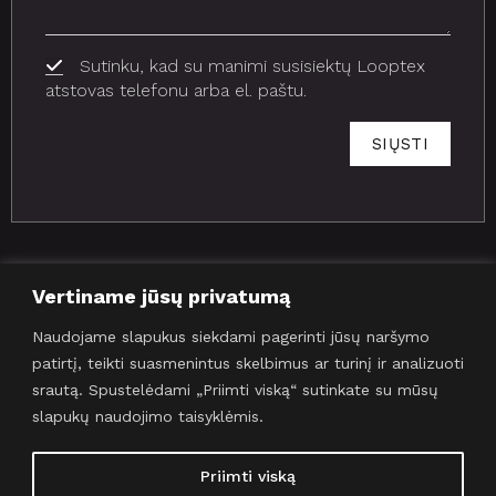
Sutinku, kad su manimi susisiektų Looptex
atstovas telefonu arba el. paštu.
SIŲSTI
Vertiname jūsų privatumą
VEIKLA
SRITYS
INFORM
SEKITE
Naudojame slapukus siekdami pagerinti jūsų naršymo
ACIJA
MUS
Apie mus
Asmenims
patirtį, teikti suasmenintus skelbimus ar turinį ir analizuoti
Naujienos
Projektai
Organizacijoms
srautą. Spustelėdami „Priimti viską“ sutinkate su mūsų
Kontaktai
slapukų naudojimo taisyklėmis.
Priimti viską