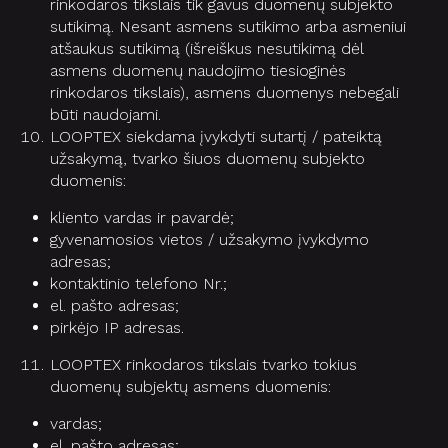
rinkodaros tikslais tik gavus duomenų subjekto
sutikimą. Nesant asmens sutikimo arba asmeniui
atšaukus sutikimą (išreiškus nesutikimą dėl
asmens duomenų naudojimo tiesioginės
rinkodaros tikslais), asmens duomenys nebegali
būti naudojami.
LOOPTEX siekdama įvykdyti sutartį / pateiktą
užsakymą, tvarko šiuos duomenų subjekto
duomenis:
kliento vardas ir pavardė;
gyvenamosios vietos / užsakymo įvykdymo
adresas;
kontaktinio telefono Nr.;
el. pašto adresas;
pirkėjo IP adresas.
LOOPTEX rinkodaros tikslais tvarko tokius
duomenų subjektų asmens duomenis:
vardas;
el. pašto adresas;