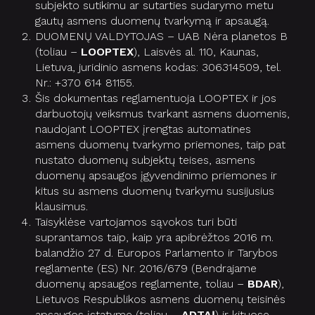
subjekto sutikimu ar sutarties sudarymo metu
gautų asmens duomenų tvarkymą ir apsaugą.
DUOMENŲ VALDYTOJAS – UAB Nėra planetos B
(toliau –
LOOPTEX
), Laisvės al. 110, Kaunas,
Lietuva, juridinio asmens kodas: 306314509, tel.
Nr.: +370 614 81155.
Šis dokumentas reglamentuoja LOOPTEX ir jos
darbuotojų veiksmus tvarkant asmens duomenis,
naudojant LOOPTEX įrengtas automatines
asmens duomenų tvarkymo priemones, taip pat
nustato duomenų subjektų teises, asmens
duomenų apsaugos įgyvendinimo priemones ir
kitus su asmens duomenų tvarkymu susijusius
klausimus.
Taisyklėse vartojamos sąvokos turi būti
suprantamos taip, kaip yra apibrėžtos 2016 m.
balandžio 27 d. Europos Parlamento ir Tarybos
reglamente (ES) Nr. 2016/679 (Bendrajame
duomenų apsaugos reglamente, toliau –
BDAR
),
Lietuvos Respublikos asmens duomenų teisinės
apsaugos įstatyme (toliau –
ADTAĮ
) ir kituose