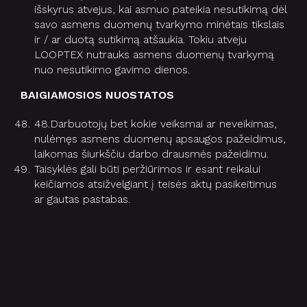
išskyrus atvejus, kai asmuo pateikia nesutikimą dėl
savo asmens duomenų tvarkymo minėtais tikslais
ir / ar duotą sutikimą atšaukia. Tokiu atveju
LOOPTEX nutrauks asmens duomenų tvarkymą
nuo nesutikimo gavimo dienos.
BAIGIAMOSIOS NUOSTATOS
48.Darbuotojų bet kokie veiksmai ar neveikimas,
nulėmęs asmens duomenų apsaugos pažeidimus,
laikomas šiurkščiu darbo drausmės pažeidimu.
Taisyklės gali būti peržiūrimos ir esant reikalui
keičiamos atsižvelgiant į teisės aktų pasikeitimus
ar gautas pastabas.