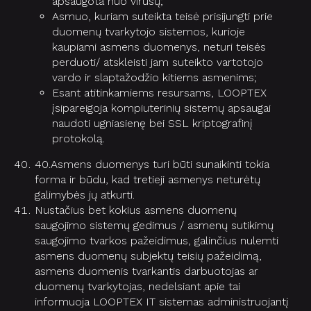
apsaugota nuo virusų;
Asmuo, kuriam suteikta teisė prisijungti prie
duomenų tvarkytojo sistemos, kurioje
kaupiami asmens duomenys, neturi teisės
perduoti/ atskleisti jam suteikto vartotojo
vardo ir slaptažodžio kitiems asmenims;
Esant atitinkamiems resursams, LOOPTEX
įsipareigoja kompiuterinių sistemų apsaugai
naudoti ugniasienę bei SSL kriptografinį
protokolą.
40.Asmens duomenys turi būti sunaikinti tokia
forma ir būdu, kad tretieji asmenys neturėtų
galimybės jų atkurti.
Nustačius bet kokius asmens duomenų
saugojimo sistemų gedimus / asmenų sutikimų
saugojimo tvarkos pažeidimus, galinčius nulemti
asmens duomenų subjektų teisių pažeidimą,
asmens duomenis tvarkantis darbuotojas ar
duomenų tvarkytojas, nedelsiant apie tai
informuoja LOOPTEX IT sistemas administruojantį