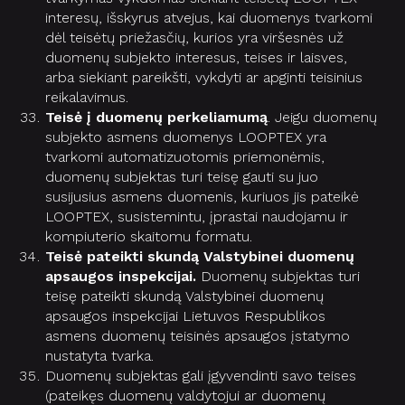
interesų, išskyrus atvejus, kai duomenys tvarkomi
dėl teisėtų priežasčių, kurios yra viršesnės už
duomenų subjekto interesus, teises ir laisves,
arba siekiant pareikšti, vykdyti ar apginti teisinius
reikalavimus.
Teisė į duomenų perkeliamumą
. Jeigu duomenų
subjekto asmens duomenys LOOPTEX yra
tvarkomi automatizuotomis priemonėmis,
duomenų subjektas turi teisę gauti su juo
susijusius asmens duomenis, kuriuos jis pateikė
LOOPTEX, susistemintu, įprastai naudojamu ir
kompiuterio skaitomu formatu.
Teisė pateikti skundą Valstybinei duomenų
apsaugos inspekcijai.
Duomenų subjektas turi
teisę pateikti skundą Valstybinei duomenų
apsaugos inspekcijai Lietuvos Respublikos
asmens duomenų teisinės apsaugos įstatymo
nustatyta tvarka.
Duomenų subjektas gali įgyvendinti savo teises
(pateikęs duomenų valdytojui ar duomenų