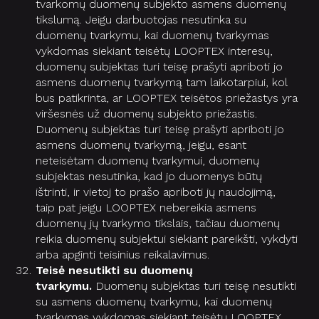
tvarkomų duomenų subjekto asmens duomenų
tikslumą. Jeigu darbuotojas nesutinka su
duomenų tvarkymu, kai duomenų tvarkymas
vykdomas siekiant teisėtų LOOPTEX interesų,
duomenų subjektas turi teisę prašyti apriboti jo
asmens duomenų tvarkymą tam laikotarpiui, kol
bus patikrinta, ar LOOPTEX teisėtos priežastys yra
viršesnės už duomenų subjekto priežastis.
Duomenų subjektas turi teisę prašyti apriboti jo
asmens duomenų tvarkymą, jeigu, esant
neteisėtam duomenų tvarkymui, duomenų
subjektas nesutinka, kad jo duomenys būtų
ištrinti, ir vietoj to prašo apriboti jų naudojimą,
taip pat jeigu LOOPTEX nebereikia asmens
duomenų jų tvarkymo tikslais, tačiau duomenų
reikia duomenų subjektui siekiant pareikšti, vykdyti
arba apginti teisinius reikalavimus.
Teisė nesutikti su duomenų
tvarkymu.
Duomenų subjektas turi teisę nesutikti
su asmens duomenų tvarkymu, kai duomenų
tvarkymas vykdomas siekiant teisėtų LOOPTEX