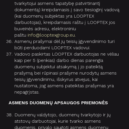
tvarkytojui asmens tapatybę patvirtinantį
dokumentą) kreipdamasis į savo tiesioginį vadovą
(kai duomenų subjektas yra LOOPTEX
darbuotojas), kreipdamasis raštu į LOOPTEX jos
buveinės adresu, elektroniniu
paštu
info@looptexgroup.eu
.
Asmenų prašymai dėl jų teisių įgyvendinimo turi
būti perduodami LOOPTEX vadovui.
Vadovo paskirtas LOOPTEX darbuotojas ne vėliau
kaip per 5 (penkias) darbo dienas parengia
duomenų subjektui atsakymą į jo pateiktą
prašymą bei rūpinasi prašyme nurodytų asmens
teisių įgyvendinimu, išskyrus atvejus, kai
nustatoma, jog asmens pateiktas prašymas yra
nepagrįstas.
ASMENS DUOMENŲ APSAUGOS PRIEMONĖS
Duomenų valdytojo, duomenų tvarkytojo ir jų
atstovų darbuotojai, kurie tvarko asmens
duomenis, privalo saugoti asmens duomenų