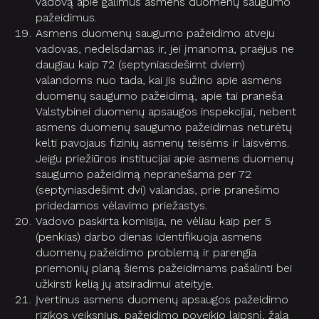
vadovą apie galimus asmens duomenų saugumo
pažeidimus.
Asmens duomenų saugumo pažeidimo atveju
vadovas, nedelsdamas ir, jei įmanoma, praėjus ne
daugiau kaip 72 (septyniasdešimt dviem)
valandoms nuo tada, kai jis sužino apie asmens
duomenų saugumo pažeidimą, apie tai praneša
Valstybinei duomenų apsaugos inspekcijai, nebent
asmens duomenų saugumo pažeidimas neturėtų
kelti pavojaus fizinių asmenų teisėms ir laisvėms.
Jeigu priežiūros institucijai apie asmens duomenų
saugumo pažeidimą nepranešama per 72
(septyniasdešimt dvi) valandas, prie pranešimo
pridedamos vėlavimo priežastys.
Vadovo paskirta komisija, ne vėliau kaip per 5
(penkias) darbo dienas identifikuoja asmens
duomenų pažeidimo problemą ir parengia
priemonių planą šiems pažeidimams pašalinti bei
užkirsti kelią jų atsiradimui ateityje.
Įvertinus asmens duomenų apsaugos pažeidimo
rizikos veiksnius, pažeidimo poveikio laipsnį, žalą