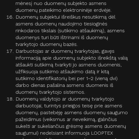
mėnesį nuo duomenų subjekto asmens
duomenų pateikimo elektroninėje erdvėje.
Duomenų subjektui išreiškus nesutikimą dėl
asmens duomenų naudojimo tiesioginės
rinkodaros tikslais (sutikimo atšaukimą), asmens
duomenys turi būti ištrinami iš duomenų
tvarkytojo duomenų bazės.
Darbuotojas ar duomenų tvarkytojas, gavęs
informaciją apie duomenų subjekto išreikštą valią
atšaukti sutikimą tvarkyti jo asmens duomenis,
užfiksuoja sutikimo atšaukimo datą ir kitą
sutikimo identifikatorių bei per 1–2 (vieną dvi)
darbo dienas pašalina asmens duomenis iš
duomenų tvarkytojo sistemos.
Duomenų valdytojo ar duomenų tvarkytojo
darbuotojai, turintys prieigos teisę prie asmens
duomenų, pastebėję asmens duomenų saugumo
pažeidimus (veiksmus ar neveikimą, galinčius
sukelti ar sukeliančius grėsmę asmens duomenų
saugumui) nedelsiant informuoja LOOPTEX