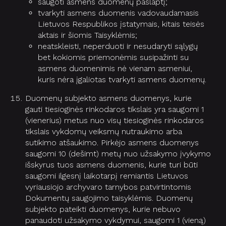
saugoti asmens duomenų paslaptį;
tvarkyti asmens duomenis vadovaudamasis
Lietuvos Respublikos įstatymais, kitais teisės
aktais ir šiomis Taisyklėmis;
neatskleisti, neperduoti ir nesudaryti sąlygų
bet kokiomis priemonėmis susipažinti su
asmens duomenimis nė vienam asmeniui,
kuris nėra įgaliotas tvarkyti asmens duomenų.
Duomenų subjekto asmens duomenys, kurie
gauti tiesioginės rinkodaros tikslais yra saugomi 1
(vienerius) metus nuo visų tiesioginės rinkodaros
tikslais vykdomų veiksmų nutraukimo arba
sutikimo atšaukimo. Pirkėjo asmens duomenys
saugomi 10 (dešimt) metų nuo užsakymo įvykymo
išskyrus tuos asmens duomenis, kurie turi būti
saugomi ilgesnį laikotarpį remiantis Lietuvos
vyriausiojo archyvaro tarnybos patvirtintomis
Dokumentų saugojimo taisyklėmis. Duomenų
subjekto pateikti duomenys, kurie nebuvo
panaudoti užsakymo vykdymui, saugomi 1 (vieną)